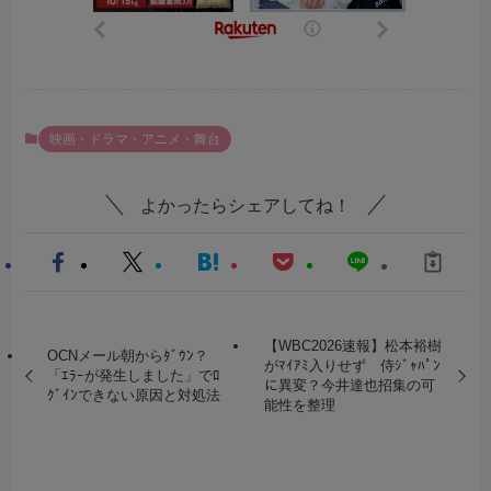
映画・ドラマ・アニメ・舞台
よかったらシェアしてね！
【WBC2026速報】松本裕樹
OCNメール朝からﾀﾞｳﾝ？
がﾏｲｱﾐ入りせず 侍ｼﾞｬﾊﾟﾝ
「ｴﾗｰが発生しました」でﾛ
に異変？今井達也招集の可
ｸﾞｲﾝできない原因と対処法
能性を整理