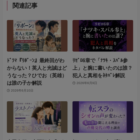
関連記事
ﾄﾞﾗﾏ『ﾘﾎﾞｰﾝ』最終回がわ
ﾘｾﾞﾛ6章で「ﾅﾂｷ・ｽﾊﾞﾙ参
からない！英人と光誠はど
上」と腕に書いたのは誰？
うなった？ひでお（英雄）
犯人と真相をﾈﾀﾊﾞﾚ解説
は誰の子か解説
2026年6月9日
2026年6月10日