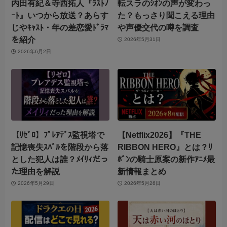
内田有紀＆寺西拓人『ﾗｽﾄﾉ
転スラのｼｵﾝの声が変わっ
ｰﾄ』いつから放送？あらす
た？もっさり聞こえる理由
じやｷｬｽﾄ・年の差恋愛ﾄﾞﾗﾏ
や声優交代の噂を調査
を紹介
2026年5月31日
2026年6月2日
【ﾘｾﾞﾛ】ﾌﾟﾚｱﾃﾞｽ監視塔で
【Netflix2026】『THE
記憶喪失ｽﾊﾞﾙを階段から落
RIBBON HERO』とは？ﾘ
とした犯人は誰？ﾒｲﾘｨだっ
ﾎﾞﾝの騎士原案の新作ｱﾆﾒ最
た理由を解説
新情報まとめ
2026年5月29日
2026年5月26日