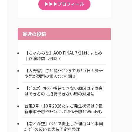
▶▶▶プロフィール
最近の投稿
【ちゃんみな】AOD FINAL 7/11ｾﾄﾘまとめ
｜終演時間は何時？
【大野智】さと島ｵｰﾌﾟﾝまであと7日！ﾀﾄｩｰ
や髭が話題の個人ｻﾛﾝを調査
【ﾌﾞﾛｽﾀ】ﾌﾚﾝﾄﾞ招待できない原因は？野良
はできるのに招待できない時の対処法
台風9号・10号2026たまご発生状況は？最
新米軍予想やﾖｰﾛｯﾊﾟﾘｱﾙﾀｲﾑ予想とWindyも
【恋と深空】ﾛｳｶﾞで炎上した理由は？本国
ﾕｰｻﾞｰの反応と実装予定を整理