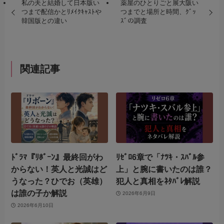
私の夫と結婚して日本版い
薬屋のひとりごと展大阪い
つまで配信かとﾘﾒｲｸｷｬｽﾄや
つまでと場所と時間、ｸﾞｯ
韓国版との違い
ｽﾞの調査
関連記事
ﾄﾞﾗﾏ『ﾘﾎﾞｰﾝ』最終回がわ
ﾘｾﾞﾛ6章で「ﾅﾂｷ・ｽﾊﾞﾙ参
からない！英人と光誠はど
上」と腕に書いたのは誰？
うなった？ひでお（英雄）
犯人と真相をﾈﾀﾊﾞﾚ解説
は誰の子か解説
2026年6月9日
2026年6月10日