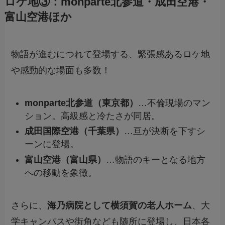
ロケ地③：monparte北参道・成田空港・
富山空港ほか
物語が進むにつれて登場する、緊張感あるロケ地
や感動的な場面も多数！
monparte北参道（東京都）
…不倫現場のマン
ション。高級感と冷たさが同居。
成田国際空港（千葉県）
…亘が決断を下すシ
ーンに登場。
富山空港（富山県）
…物語のキーとなる地方
への移動を象徴。
さらに、
海乃病院として横須賀の老人ホーム
、大
学キャンパスや街角なども随所に登場し、日本各