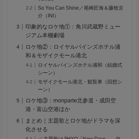
So You Can Shine／尾崎匠海＆藤牧京
介（INI）
印象的なロケ地①：角川武蔵野ミュー
ジアム本棚劇場
ロケ地②：ロイヤルパインズホテル浦
和＆モザイクモール港北
ロイヤルパインズホテル浦和（結婚式
シーン）
モザイクモール港北・観覧車（回想シ
ーン）
ロケ地③：monparte北参道・成田空
港・富山空港ほか
まとめ｜主題歌とロケ地がドラマを深
化させる
✅ 主題歌はJIHYO「New Days」…自