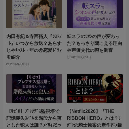
内田有紀＆寺西拓人『ﾗｽﾄﾉ
転スラのｼｵﾝの声が変わっ
ｰﾄ』いつから放送？あらす
た？もっさり聞こえる理由
じやｷｬｽﾄ・年の差恋愛ﾄﾞﾗﾏ
や声優交代の噂を調査
を紹介
2026年5月31日
2026年6月2日
【ﾘｾﾞﾛ】ﾌﾟﾚｱﾃﾞｽ監視塔で
【Netflix2026】『THE
記憶喪失ｽﾊﾞﾙを階段から落
RIBBON HERO』とは？ﾘ
とした犯人は誰？ﾒｲﾘｨだっ
ﾎﾞﾝの騎士原案の新作ｱﾆﾒ最