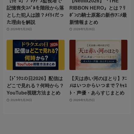
【ﾘｾﾞﾛ】ﾌﾟﾚｱﾃﾞｽ監視塔で
【Netflix2026】『THE
記憶喪失ｽﾊﾞﾙを階段から落
RIBBON HERO』とは？ﾘ
とした犯人は誰？ﾒｲﾘｨだっ
ﾎﾞﾝの騎士原案の新作ｱﾆﾒ最
た理由を解説
新情報まとめ
2026年5月29日
2026年5月26日
【ﾄﾞﾗｸｴの日2026】配信は
【天は赤い河のほとり】ｱﾆ
どこで見れる？何時から？
ﾒはいつからいつまで？ｷｬｽ
YouTube視聴方法まとめ
ﾄ・声優・あらすじまとめ
2026年5月26日
2026年5月25日