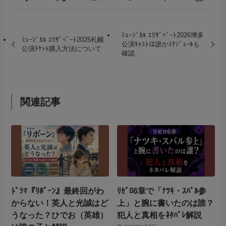
ﾐｭｰｼﾞｶﾙ ｴﾘｻﾞﾍﾞｰﾄ2026博多
ﾐｭｰｼﾞｶﾙ ｴﾘｻﾞﾍﾞｰﾄ2025札幌
公演ｷｬｽﾄは誰かｽｹｼﾞｭｰﾙも
公演ﾁｹｯﾄ購入方法について
確認
関連記事
ﾄﾞﾗﾏ『ﾘﾎﾞｰﾝ』最終回がわ
ﾘｾﾞﾛ6章で「ﾅﾂｷ・ｽﾊﾞﾙ参
からない！英人と光誠はど
上」と腕に書いたのは誰？
うなった？ひでお（英雄）
犯人と真相をﾈﾀﾊﾞﾚ解説