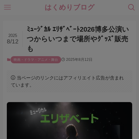
はくめりブログ
ﾐｭｰｼﾞｶﾙ ｴﾘｻﾞﾍﾞｰﾄ2026博多公演い
2025
つからいつまで場所やｸﾞｯｽﾞ販売
8/12
も
2025年8月12日
映画・ドラマ・アニメ・舞台
当ページのリンクにはアフィリエイト広告が含まれ
ています。