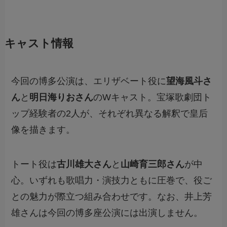
キャスト情報
今回の博多公演は、エリザベート役に
望海風斗さ
ん
と
明日海りおさん
のWキャスト。宝塚歌劇団ト
ップ経験者の2人が、それぞれ異なる解釈で皇后
像を描きます。
トート役は
古川雄大さん
と
山崎育三郎さん
が中
心。いずれも歌唱力・演技力ともに圧巻で、役ご
との魅力が際立つ組み合わせです。なお、井上芳
雄さんは今回の博多座公演には出演しません。