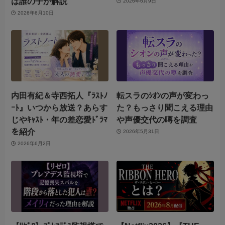
は誰の子か解説
2026年6月9日
2026年6月10日
内田有紀＆寺西拓人『ﾗｽﾄﾉ
転スラのｼｵﾝの声が変わっ
ｰﾄ』いつから放送？あらす
た？もっさり聞こえる理由
じやｷｬｽﾄ・年の差恋愛ﾄﾞﾗﾏ
や声優交代の噂を調査
を紹介
2026年5月31日
2026年6月2日