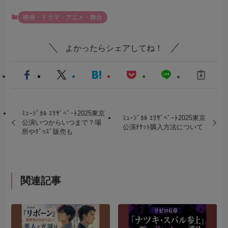
映画・ドラマ・アニメ・舞台
よかったらシェアしてね！
ﾐｭｰｼﾞｶﾙ ｴﾘｻﾞﾍﾞｰﾄ2025東京
ﾐｭｰｼﾞｶﾙ ｴﾘｻﾞﾍﾞｰﾄ2025東京
公演いつからいつまで？場
公演ﾁｹｯﾄ購入方法について
所やｸﾞｯｽﾞ販売も
関連記事