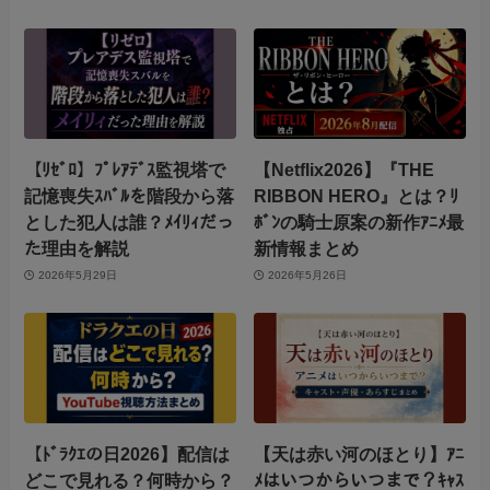
【ﾘｾﾞﾛ】ﾌﾟﾚｱﾃﾞｽ監視塔で
【Netflix2026】『THE
記憶喪失ｽﾊﾞﾙを階段から落
RIBBON HERO』とは？ﾘ
とした犯人は誰？ﾒｲﾘｨだっ
ﾎﾞﾝの騎士原案の新作ｱﾆﾒ最
た理由を解説
新情報まとめ
2026年5月29日
2026年5月26日
【ﾄﾞﾗｸｴの日2026】配信は
【天は赤い河のほとり】ｱﾆ
どこで見れる？何時から？
ﾒはいつからいつまで？ｷｬｽ