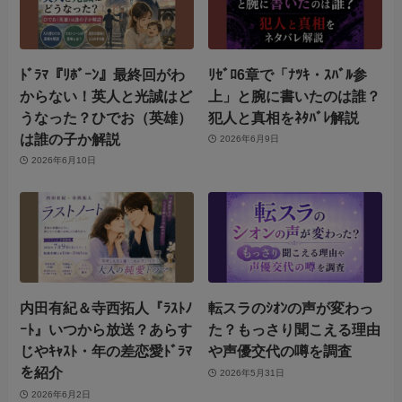
ﾄﾞﾗﾏ『ﾘﾎﾞｰﾝ』最終回がわ
ﾘｾﾞﾛ6章で「ﾅﾂｷ・ｽﾊﾞﾙ参
からない！英人と光誠はど
上」と腕に書いたのは誰？
うなった？ひでお（英雄）
犯人と真相をﾈﾀﾊﾞﾚ解説
は誰の子か解説
2026年6月9日
2026年6月10日
内田有紀＆寺西拓人『ﾗｽﾄﾉ
転スラのｼｵﾝの声が変わっ
ｰﾄ』いつから放送？あらす
た？もっさり聞こえる理由
じやｷｬｽﾄ・年の差恋愛ﾄﾞﾗﾏ
や声優交代の噂を調査
を紹介
2026年5月31日
2026年6月2日