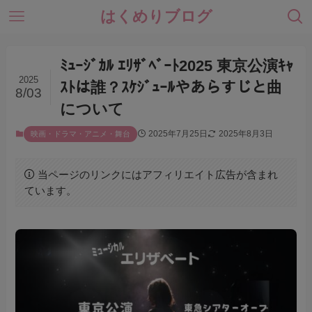
はくめりブログ
ﾐｭｰｼﾞｶﾙ ｴﾘｻﾞﾍﾞｰﾄ2025 東京公演ｷｬ
2025
ｽﾄは誰？ｽｹｼﾞｭｰﾙやあらすじと曲
8/03
について
2025年7月25日
2025年8月3日
映画・ドラマ・アニメ・舞台
当ページのリンクにはアフィリエイト広告が含まれ
ています。