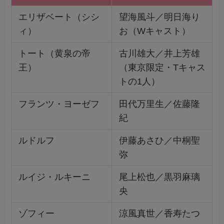
エリザベート（シシ
望海風斗／明日海り
ィ）
お（Wキャスト）
トート（黄泉の帝
古川雄大／井上芳雄
王）
（東京限定・Tキャス
トの1人）
フランツ・ヨーゼフ
田代万里生／佐藤隆
紀
ルドルフ
伊藤あさひ／中桐聖
弥
ルイジ・ルキーニ
尾上松也／黒羽麻璃
央
ゾフィー
涼風真世／香寿たつ