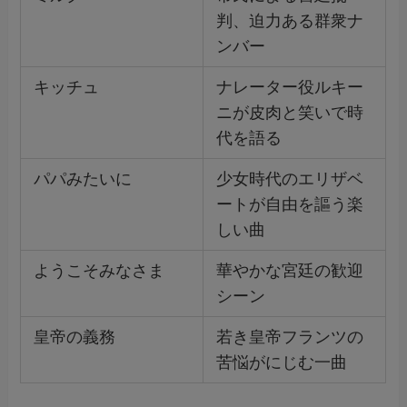
判、迫力ある群衆ナ
ンバー
キッチュ
ナレーター役ルキー
ニが皮肉と笑いで時
代を語る
パパみたいに
少女時代のエリザベ
ートが自由を謳う楽
しい曲
ようこそみなさま
華やかな宮廷の歓迎
シーン
皇帝の義務
若き皇帝フランツの
苦悩がにじむ一曲