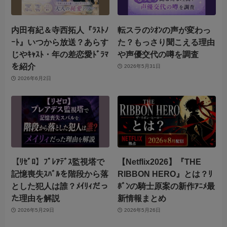
内田有紀＆寺西拓人『ﾗｽﾄﾉ
転スラのｼｵﾝの声が変わっ
ｰﾄ』いつから放送？あらす
た？もっさり聞こえる理由
じやｷｬｽﾄ・年の差恋愛ﾄﾞﾗﾏ
や声優交代の噂を調査
を紹介
2026年5月31日
2026年6月2日
【ﾘｾﾞﾛ】ﾌﾟﾚｱﾃﾞｽ監視塔で
【Netflix2026】『THE
記憶喪失ｽﾊﾞﾙを階段から落
RIBBON HERO』とは？ﾘ
とした犯人は誰？ﾒｲﾘｨだっ
ﾎﾞﾝの騎士原案の新作ｱﾆﾒ最
た理由を解説
新情報まとめ
2026年5月29日
2026年5月26日