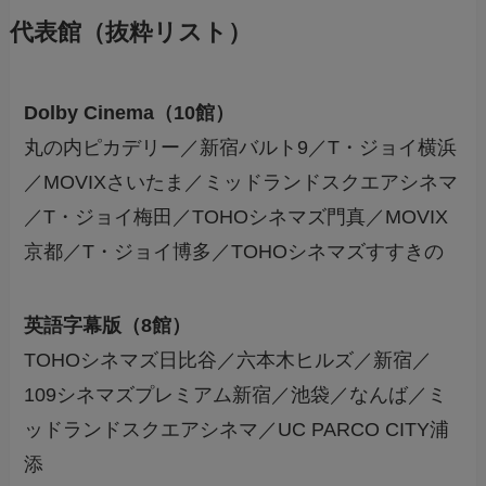
代表館（抜粋リスト）
Dolby Cinema（10館）
丸の内ピカデリー／新宿バルト9／T・ジョイ横浜
／MOVIXさいたま／ミッドランドスクエアシネマ
／T・ジョイ梅田／TOHOシネマズ門真／MOVIX
京都／T・ジョイ博多／TOHOシネマズすすきの
英語字幕版（8館）
TOHOシネマズ日比谷／六本木ヒルズ／新宿／
109シネマズプレミアム新宿／池袋／なんば／ミ
ッドランドスクエアシネマ／UC PARCO CITY浦
添