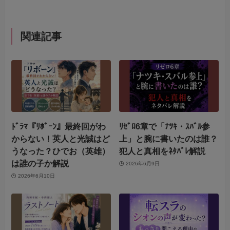
関連記事
ﾄﾞﾗﾏ『ﾘﾎﾞｰﾝ』最終回がわ
ﾘｾﾞﾛ6章で「ﾅﾂｷ・ｽﾊﾞﾙ参
からない！英人と光誠はど
上」と腕に書いたのは誰？
うなった？ひでお（英雄）
犯人と真相をﾈﾀﾊﾞﾚ解説
は誰の子か解説
2026年6月9日
2026年6月10日