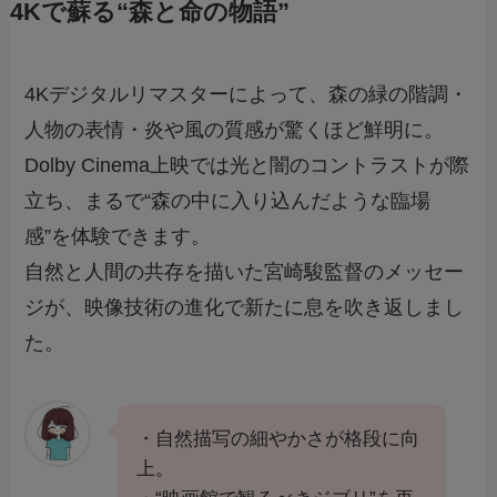
4Kで蘇る“森と命の物語”
4Kデジタルリマスターによって、森の緑の階調・
人物の表情・炎や風の質感が驚くほど鮮明に。
Dolby Cinema上映では光と闇のコントラストが際
立ち、まるで“森の中に入り込んだような臨場
感”を体験できます。
自然と人間の共存を描いた宮崎駿監督のメッセー
ジが、映像技術の進化で新たに息を吹き返しまし
た。
・自然描写の細やかさが格段に向
上。