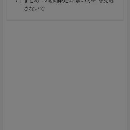
まとめ：2週間限定の“森の再生”を見逃
さないで