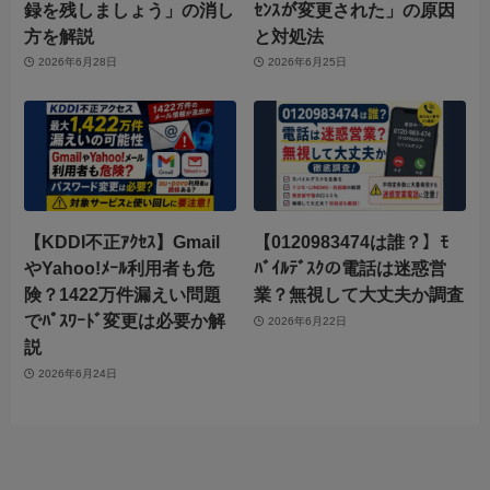
録を残しましょう」の消し
ｾﾝｽが変更された」の原因
方を解説
と対処法
2026年6月28日
2026年6月25日
【KDDI不正ｱｸｾｽ】Gmail
【0120983474は誰？】ﾓ
やYahoo!ﾒｰﾙ利用者も危
ﾊﾞｲﾙﾃﾞｽｸの電話は迷惑営
険？1422万件漏えい問題
業？無視して大丈夫か調査
でﾊﾟｽﾜｰﾄﾞ変更は必要か解
2026年6月22日
説
2026年6月24日