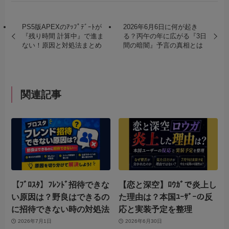
PS5版APEXのｱｯﾌﾟﾃﾞｰﾄが
2026年6月6日に何が起き
『残り時間 計算中』で進ま
る？丙午の年に広がる『3日
ない！原因と対処法まとめ
間の暗闇』予言の真相とは
関連記事
【ﾌﾞﾛｽﾀ】ﾌﾚﾝﾄﾞ招待できな
【恋と深空】ﾛｳｶﾞで炎上し
い原因は？野良はできるの
た理由は？本国ﾕｰｻﾞｰの反
に招待できない時の対処法
応と実装予定を整理
2026年7月1日
2026年6月30日