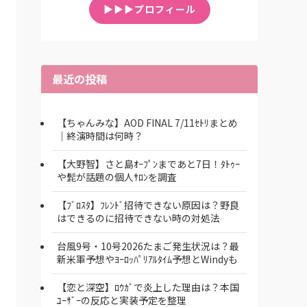
▶▶▶プロフィール
最近の投稿
【ちゃんみな】AOD FINAL 7/11ｾﾄﾘまとめ
｜終演時間は何時？
【大野智】さと島ｵｰﾌﾟﾝまであと7日！ﾀﾄｩｰ
や髭が話題の個人ｻﾛﾝを調査
【ﾌﾞﾛｽﾀ】ﾌﾚﾝﾄﾞ招待できない原因は？野良
はできるのに招待できない時の対処法
台風9号・10号2026たまご発生状況は？最
新米軍予想やﾖｰﾛｯﾊﾟﾘｱﾙﾀｲﾑ予想とWindyも
【恋と深空】ﾛｳｶﾞで炎上した理由は？本国
ﾕｰｻﾞｰの反応と実装予定を整理