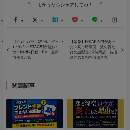
よかったらシェアしてね！
【ｼﾞｮｼﾞｮ7部】ｽﾃｨｰﾙ・ﾎﾞｰ
【緊急】HIKAKIN何があっ
ﾙ・ﾗﾝ2nd STAGE配信はい
た？真っ暗画面＋波の音だ
つ？Netflix日程・PV・最新
けの謎配信が2時間超…待機
情報まとめ
画面の真相を徹底考察
関連記事