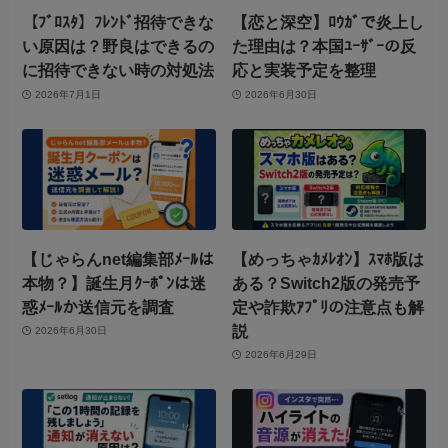
【ﾌﾞﾛｽﾀ】ﾌﾚﾝﾄﾞ招待できな
【恋と深空】ﾛｳｶﾞで炎上し
い原因は？野良はできるの
た理由は？本国ﾕｰｻﾞｰの反
に招待できない時の対処法
応と実装予定を整理
2026年7月1日
2026年6月30日
【じゃらんnet編集部ﾒｰﾙは
【めっちゃｶﾒﾚｵﾝ】ｽﾏﾎ版は
本物？】誕生月ｸｰﾎﾟﾝは迷
ある？Switch2版の発売予
惑ﾒｰﾙか送信元を調査
定や詐欺ｱﾌﾟﾘの注意点も解
説
2026年6月30日
2026年6月29日