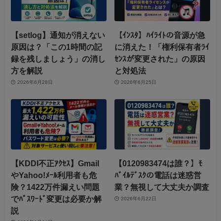
【setlog】通知が消えない
【ｲﾝｽﾀ】ﾊｲﾗｲﾄの音源が急
原因は？「この1時間の記
に消えた！「権利保有者ﾗｲ
録を残しましょう」の消し
ｾﾝｽが変更された」の原因
方を解説
と対処法
2026年6月28日
2026年6月25日
【KDDI不正ｱｸｾｽ】Gmail
【0120983474は誰？】ﾓ
やYahoo!ﾒｰﾙ利用者も危
ﾊﾞｲﾙﾃﾞｽｸの電話は迷惑営
険？1422万件漏えい問題
業？無視して大丈夫か調査
でﾊﾟｽﾜｰﾄﾞ変更は必要か解
2026年6月22日
説