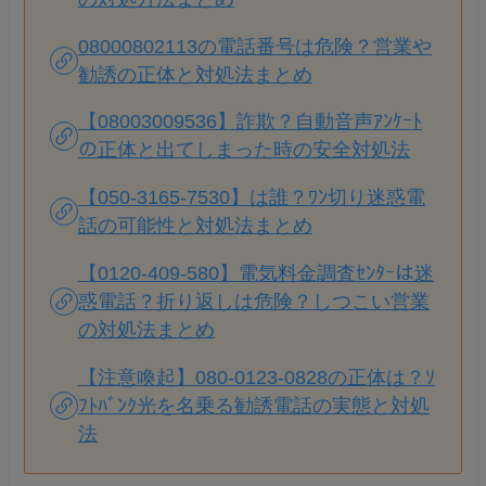
08000802113の電話番号は危険？営業や
勧誘の正体と対処法まとめ
【08003009536】詐欺？自動音声ｱﾝｹｰﾄ
の正体と出てしまった時の安全対処法
【050-3165-7530】は誰？ﾜﾝ切り迷惑電
話の可能性と対処法まとめ
【0120-409-580】電気料金調査ｾﾝﾀｰは迷
惑電話？折り返しは危険？しつこい営業
の対処法まとめ
【注意喚起】080-0123-0828の正体は？ｿ
ﾌﾄﾊﾞﾝｸ光を名乗る勧誘電話の実態と対処
法