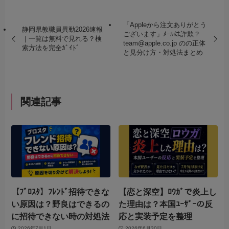
「Appleから注文ありがとう
静岡県教職員異動2026速報
ございます」ﾒｰﾙは詐欺？
｜一覧は無料で見れる？検
team@apple.co.jp のの正体
索方法を完全ｶﾞｲﾄﾞ
と見分け方・対処法まとめ
関連記事
【ﾌﾞﾛｽﾀ】ﾌﾚﾝﾄﾞ招待できな
【恋と深空】ﾛｳｶﾞで炎上し
い原因は？野良はできるの
た理由は？本国ﾕｰｻﾞｰの反
に招待できない時の対処法
応と実装予定を整理
2026年7月1日
2026年6月30日