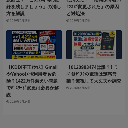
録を残しましょう」の消し
ｾﾝｽが変更された」の原因
方を解説
と対処法
2026年6月28日
2026年6月25日
【KDDI不正ｱｸｾｽ】Gmail
【0120983474は誰？】ﾓ
やYahoo!ﾒｰﾙ利用者も危
ﾊﾞｲﾙﾃﾞｽｸの電話は迷惑営
険？1422万件漏えい問題
業？無視して大丈夫か調査
でﾊﾟｽﾜｰﾄﾞ変更は必要か解
2026年6月22日
説
2026年6月24日