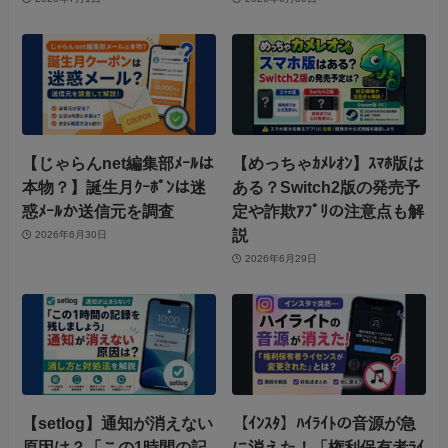
【じゃらんnet編集部ﾒｰﾙは
【めっちゃｶﾒﾚｵﾝ】ｽﾏﾎ版は
本物？】誕生月ｸｰﾎﾟﾝは迷
ある？Switch2版の発売予
惑ﾒｰﾙか送信元を調査
定や詐欺ｱﾌﾟﾘの注意点も解
説
2026年6月30日
2026年6月29日
【setlog】通知が消えない
【ｲﾝｽﾀ】ﾊｲﾗｲﾄの音源が急
原因は？「この1時間の記
に消えた！「権利保有者ﾗｲ