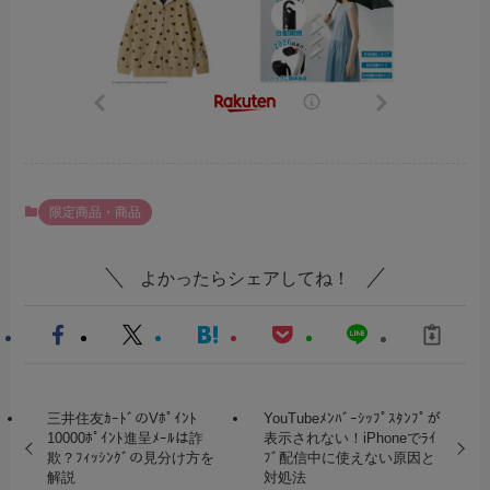
限定商品・商品
よかったらシェアしてね！
三井住友ｶｰﾄﾞのVﾎﾟｲﾝﾄ
YouTubeﾒﾝﾊﾞｰｼｯﾌﾟｽﾀﾝﾌﾟが
10000ﾎﾟｲﾝﾄ進呈ﾒｰﾙは詐
表示されない！iPhoneでﾗｲ
欺？ﾌｨｯｼﾝｸﾞの見分け方を
ﾌﾞ配信中に使えない原因と
解説
対処法