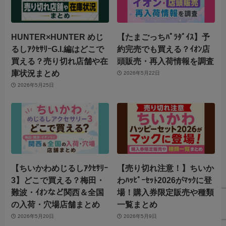
HUNTER×HUNTER めじ
【たまごっちﾊﾟﾗﾀﾞｲｽ】予
るしｱｸｾｻﾘｰG.I.編はどこで
約完売でも買える？ｲｵﾝ店
買える？売り切れ店舗や在
頭販売・再入荷情報を調査
庫状況まとめ
2026年5月22日
2026年5月25日
【ちいかわめじるしｱｸｾｻﾘｰ
【売り切れ注意！】ちいか
3】どこで買える？梅田・
わﾊｯﾋﾟｰｾｯﾄ2026がﾏｯｸに登
難波・ｲｵﾝなど関西＆全国
場！購入券限定販売や種類
の入荷・穴場店舗まとめ
一覧まとめ
2026年5月20日
2026年5月9日