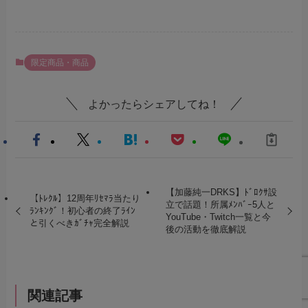
限定商品・商品
よかったらシェアしてね！
【加藤純一DRKS】ﾄﾞﾛｸｻ設
【ﾄﾚｸﾙ】12周年ﾘｾﾏﾗ当たり
立で話題！所属ﾒﾝﾊﾞｰ5人と
ﾗﾝｷﾝｸﾞ！初心者の終了ﾗｲﾝ
YouTube・Twitch一覧と今
と引くべきｶﾞﾁｬ完全解説
後の活動を徹底解説
関連記事