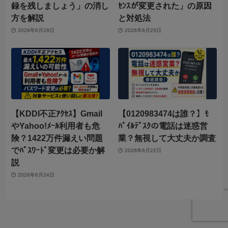
録を残しましょう」の消し
ｾﾝｽが変更された」の原因
方を解説
と対処法
2026年6月28日
2026年6月25日
【KDDI不正ｱｸｾｽ】Gmail
【0120983474は誰？】ﾓ
やYahoo!ﾒｰﾙ利用者も危
ﾊﾞｲﾙﾃﾞｽｸの電話は迷惑営
険？1422万件漏えい問題
業？無視して大丈夫か調査
でﾊﾟｽﾜｰﾄﾞ変更は必要か解
2026年6月22日
説
2026年6月24日