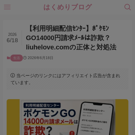
はくめりブログ
【利用明細配信ｾﾝﾀｰ】ﾎﾟｹﾓﾝ
2026
GO14000円請求ﾒｰﾙは詐欺？
6/18
liuhelove.comの正体と対処法
2026年6月18日
生活
当ページのリンクにはアフィリエイト広告が含まれ
ています。