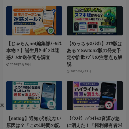
【じゃらんnet編集部ﾒｰﾙは
【めっちゃｶﾒﾚｵﾝ】ｽﾏﾎ版は
本物？】誕生月ｸｰﾎﾟﾝは迷
ある？Switch2版の発売予
惑ﾒｰﾙか送信元を調査
定や詐欺ｱﾌﾟﾘの注意点も解
説
2026年6月30日
2026年6月29日
【setlog】通知が消えない
【ｲﾝｽﾀ】ﾊｲﾗｲﾄの音源が急
原因は？「この1時間の記
に消えた！「権利保有者ﾗｲ