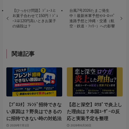
【ひっかけ問題】ｼﾞｭｰｽと
台風7号2026たまご発生
お菓子合わせて150円！ｼﾞｭ
中！最新米軍予想やﾖｰﾛｯﾊﾟ
ｰｽは120円高いときお菓子
進路予想と沖縄・交通（航
の値段は？
空・鉄道・ﾌｪﾘｰ）への影響
関連記事
【ﾌﾞﾛｽﾀ】ﾌﾚﾝﾄﾞ招待できな
【恋と深空】ﾛｳｶﾞで炎上し
い原因は？野良はできるの
た理由は？本国ﾕｰｻﾞｰの反
に招待できない時の対処法
応と実装予定を整理
2026年7月1日
2026年6月30日