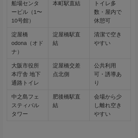
船場センタ
本町駅直結
トイレ多
ービル（1〜
数・屋内で
10号館）
休憩可
淀屋橋
淀屋橋駅直
清潔で空き
odona（オド
結
やすい
ナ）
大阪市役所
淀屋橋交差
公共利用
本庁舎 地下
点北側
可・誘導あ
通路トイレ
り
中之島フェ
肥後橋駅直
会場から少
スティバル
結
し離れ空き
タワー
やすい