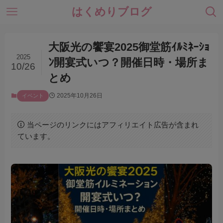
はくめりブログ
大阪光の饗宴2025御堂筋ｲﾙﾐﾈｰｼｮ
2025
ﾝ開宴式いつ？開催日時・場所ま
10/26
とめ
2025年10月26日
イベント
当ページのリンクにはアフィリエイト広告が含まれ
ています。