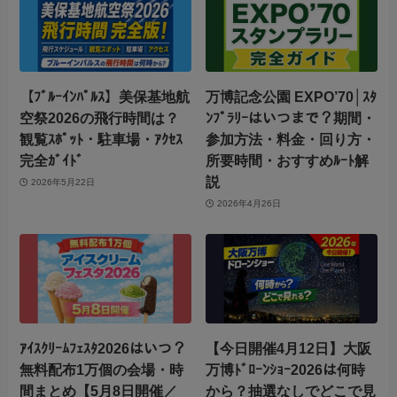
【ﾌﾞﾙｰｲﾝﾊﾟﾙｽ】美保基地航
万博記念公園 EXPO’70│ｽﾀ
空祭2026の飛行時間は？
ﾝﾌﾟﾗﾘｰはいつまで？期間・
観覧ｽﾎﾟｯﾄ・駐車場・ｱｸｾｽ
参加方法・料金・回り方・
完全ｶﾞｲﾄﾞ
所要時間・おすすめﾙｰﾄ解
説
2026年5月22日
2026年4月26日
ｱｲｽｸﾘｰﾑﾌｪｽﾀ2026はいつ？
【今日開催4月12日】大阪
無料配布1万個の会場・時
万博ﾄﾞﾛｰﾝｼｮｰ2026は何時
間まとめ【5月8日開催／
から？抽選なしでどこで見