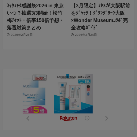
ﾐｬｸﾐｬｸ感謝祭2026 in 東京
【3月限定】ﾐｾｽが大阪駅前
いつ？抽選3/3開始！松竹
をｼﾞｬｯｸ！ｸﾞﾗﾝｸﾞﾘｰﾝ大阪
梅ﾁｹｯﾄ・倍率150倍予想・
×Wonder Museumｺﾗﾎﾞ完
落選対策まとめ
全攻略ｶﾞｲﾄﾞ
2026年2月26日
2026年2月24日