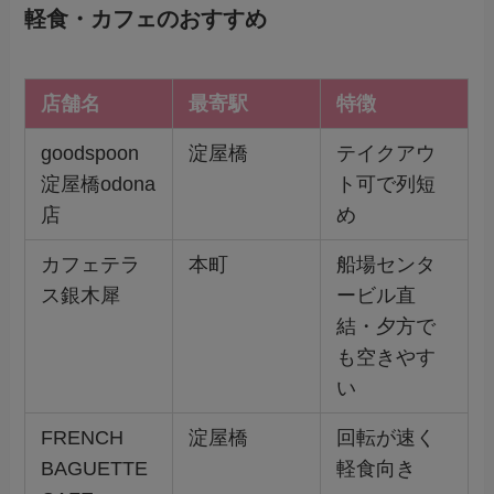
軽食・カフェのおすすめ
店舗名
最寄駅
特徴
goodspoon
淀屋橋
テイクアウ
淀屋橋odona
ト可で列短
店
め
カフェテラ
本町
船場センタ
ス銀木犀
ービル直
結・夕方で
も空きやす
い
FRENCH
淀屋橋
回転が速く
BAGUETTE
軽食向き