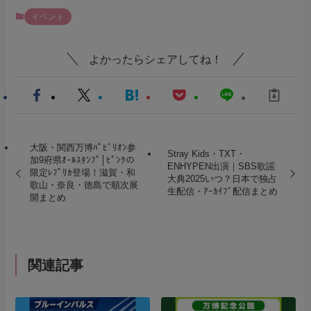
イベント
よかったらシェアしてね！
大阪・関西万博ﾊﾟﾋﾞﾘｵﾝ参
Stray Kids・TXT・
加9府県ｵｰﾙｽﾀﾝﾌﾟ│ﾋﾟﾝｸの
ENHYPEN出演｜SBS歌謡
限定ﾚﾌﾟﾘｶ登場！滋賀・和
大典2025いつ？日本で独占
歌山・奈良・徳島で順次展
生配信・ｱｰｶｲﾌﾞ配信まとめ
開まとめ
関連記事