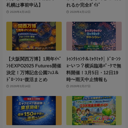
札幌は事前申込】
れるか完全ｶﾞｲﾄﾞ
2026年4月16日
2026年4月12日
【大阪関西万博】1周年ｲﾍﾞ
ﾄｩﾝｸﾄｩﾝｸ＆ﾐｬｸﾐｬｸ│ ﾄﾞﾛｰﾝｼ
ﾝﾄEXPO2025 Futures開催
ｮｰいつ？横浜臨港ﾊﾟｰｸで無
決定！万博記念公園ﾌｪｽ＆
料開催！3月5日・12日19
ﾄﾞﾛｰﾝｼｮｰ復活まとめ
時〜雨天中止情報も
2026年3月14日
2026年2月27日