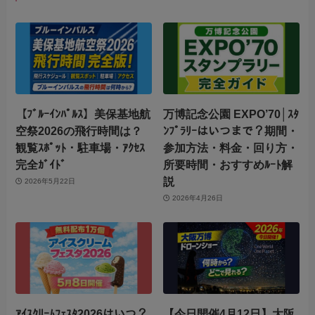
【ﾌﾞﾙｰｲﾝﾊﾟﾙｽ】美保基地航
万博記念公園 EXPO’70│ｽﾀ
空祭2026の飛行時間は？
ﾝﾌﾟﾗﾘｰはいつまで？期間・
観覧ｽﾎﾟｯﾄ・駐車場・ｱｸｾｽ
参加方法・料金・回り方・
完全ｶﾞｲﾄﾞ
所要時間・おすすめﾙｰﾄ解
説
2026年5月22日
2026年4月26日
ｱｲｽｸﾘｰﾑﾌｪｽﾀ2026はいつ？
【今日開催4月12日】大阪