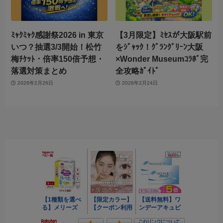
ﾐｬｸﾐｬｸ感謝祭2026 in 東京
【3月限定】ﾐｾｽが大阪駅前
いつ？抽選3/3開始！松竹
をｼﾞｬｯｸ！ｸﾞﾗﾝｸﾞﾘｰﾝ大阪
梅ﾁｹｯﾄ・倍率150倍予想・
×Wonder Museumｺﾗﾎﾞ完
落選対策まとめ
全攻略ｶﾞｲﾄﾞ
2026年2月26日
2026年2月24日