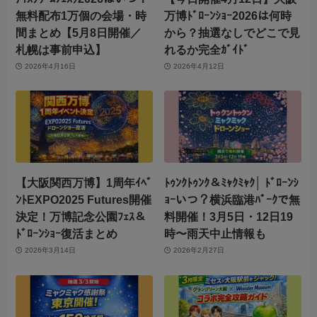
無料配布1万個の会場・時
万博ﾄﾞﾛｰﾝｼｮｰ2026は何時
間まとめ【5月8日開催／
から？抽選なしでどこで見
札幌は事前申込】
れるか完全ｶﾞｲﾄﾞ
2026年4月16日
2026年4月12日
【大阪関西万博】1周年ｲﾍﾞ
ﾄｩﾝｸﾄｩﾝｸ＆ﾐｬｸﾐｬｸ│ ﾄﾞﾛｰﾝｼ
ﾝﾄEXPO2025 Futures開催
ｮｰいつ？横浜臨港ﾊﾟｰｸで無
決定！万博記念公園ﾌｪｽ＆
料開催！3月5日・12日19
ﾄﾞﾛｰﾝｼｮｰ復活まとめ
時〜雨天中止情報も
2026年3月14日
2026年2月27日