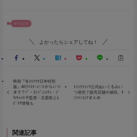
イベント
よかったらシェアしてね！
映画『冬のｿﾅﾀ日本特別
版』4Kﾘﾏｽﾀｰいつからいつ
ﾄｩﾝｸﾄｩﾝｸ公式ぬいぐるみい
まで？ﾍﾟ・ﾖﾝｼﾞｭﾝ/ﾁｪ・ｼﾞ
つ発売？販売店舗や値段、ｵ
ｳ/ｷｬｽﾄや監督・主題歌とﾑ
ﾝﾗｲﾝｽﾄｱまとめ
ﾋﾞﾁｹ情報も
関連記事