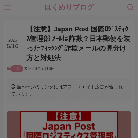
はくめりブログ
【注意】Japan Post 国際ﾛｼﾞｽﾃｨｸ
ｽ管理部 ﾒｰﾙは詐欺？日本郵便を装
2026
5/16
ったﾌｨｯｼﾝｸﾞ詐欺メールの見分け
方と対処法
2026年5月16日
生活
当ページのリンクにはアフィリエイト広告が含まれ
ています。