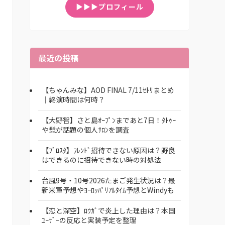
▶▶▶プロフィール
最近の投稿
【ちゃんみな】AOD FINAL 7/11ｾﾄﾘまとめ
｜終演時間は何時？
【大野智】さと島ｵｰﾌﾟﾝまであと7日！ﾀﾄｩｰ
や髭が話題の個人ｻﾛﾝを調査
【ﾌﾞﾛｽﾀ】ﾌﾚﾝﾄﾞ招待できない原因は？野良
はできるのに招待できない時の対処法
台風9号・10号2026たまご発生状況は？最
新米軍予想やﾖｰﾛｯﾊﾟﾘｱﾙﾀｲﾑ予想とWindyも
【恋と深空】ﾛｳｶﾞで炎上した理由は？本国
ﾕｰｻﾞｰの反応と実装予定を整理