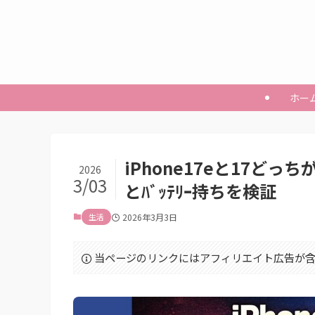
ホー
iPhone17eと17ど
2026
3/03
とﾊﾞｯﾃﾘｰ持ちを検証
生活
2026年3月3日
当ページのリンクにはアフィリエイト広告が含