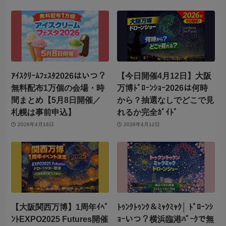
ｱｲｽｸﾘｰﾑﾌｪｽﾀ2026はいつ？
【今日開催4月12日】大阪
無料配布1万個の会場・時
万博ﾄﾞﾛｰﾝｼｮｰ2026は何時
間まとめ【5月8日開催／
から？抽選なしでどこで見
札幌は事前申込】
れるか完全ｶﾞｲﾄﾞ
2026年4月16日
2026年4月12日
【大阪関西万博】1周年ｲﾍﾞ
ﾄｩﾝｸﾄｩﾝｸ＆ﾐｬｸﾐｬｸ│ ﾄﾞﾛｰﾝｼ
ﾝﾄEXPO2025 Futures開催
ｮｰいつ？横浜臨港ﾊﾟｰｸで無