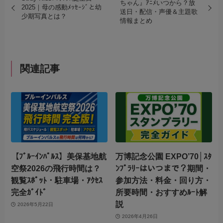
ちゃん』ｱﾆﾒいつから？放
2025｜母の感動ﾒｯｾｰｼﾞと幼
送日・配信・声優＆主題歌
少期写真とは？
情報まとめ
関連記事
【ﾌﾞﾙｰｲﾝﾊﾟﾙｽ】美保基地航
万博記念公園 EXPO’70│ｽﾀ
空祭2026の飛行時間は？
ﾝﾌﾟﾗﾘｰはいつまで？期間・
観覧ｽﾎﾟｯﾄ・駐車場・ｱｸｾｽ
参加方法・料金・回り方・
完全ｶﾞｲﾄﾞ
所要時間・おすすめﾙｰﾄ解
説
2026年5月22日
2026年4月26日