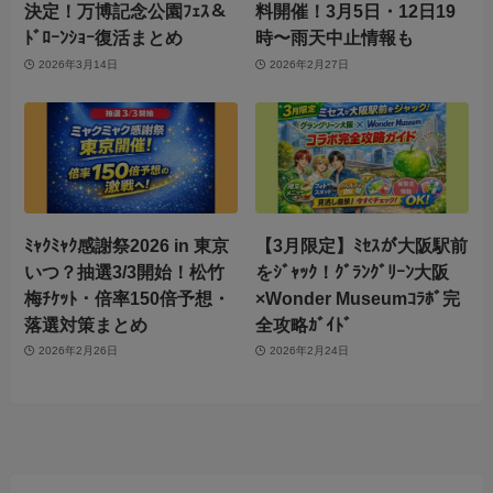
決定！万博記念公園ﾌｪｽ＆
料開催！3月5日・12日19
ﾄﾞﾛｰﾝｼｮｰ復活まとめ
時〜雨天中止情報も
2026年3月14日
2026年2月27日
ﾐｬｸﾐｬｸ感謝祭2026 in 東京
【3月限定】ﾐｾｽが大阪駅前
いつ？抽選3/3開始！松竹
をｼﾞｬｯｸ！ｸﾞﾗﾝｸﾞﾘｰﾝ大阪
梅ﾁｹｯﾄ・倍率150倍予想・
×Wonder Museumｺﾗﾎﾞ完
落選対策まとめ
全攻略ｶﾞｲﾄﾞ
2026年2月26日
2026年2月24日