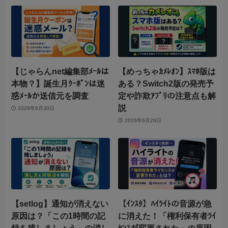
【じゃらんnet編集部ﾒｰﾙは
【めっちゃｶﾒﾚｵﾝ】ｽﾏﾎ版は
本物？】誕生月ｸｰﾎﾟﾝは迷
ある？Switch2版の発売予
惑ﾒｰﾙか送信元を調査
定や詐欺ｱﾌﾟﾘの注意点も解
説
2026年6月30日
2026年6月29日
【setlog】通知が消えない
【ｲﾝｽﾀ】ﾊｲﾗｲﾄの音源が急
原因は？「この1時間の記
に消えた！「権利保有者ﾗｲ