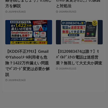
録を残しましょう」の消し
ｾﾝｽが変更された」の原因
方を解説
と対処法
2026年6月28日
2026年6月25日
【KDDI不正ｱｸｾｽ】Gmail
【0120983474は誰？】ﾓ
やYahoo!ﾒｰﾙ利用者も危
ﾊﾞｲﾙﾃﾞｽｸの電話は迷惑営
険？1422万件漏えい問題
業？無視して大丈夫か調査
でﾊﾟｽﾜｰﾄﾞ変更は必要か解
2026年6月22日
説
2026年6月24日