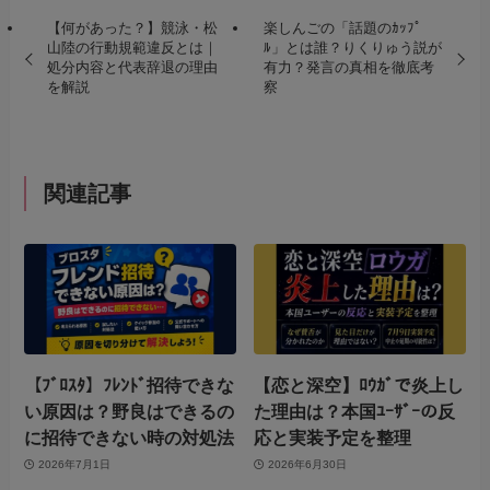
【何があった？】競泳・松
楽しんごの「話題のｶｯﾌﾟ
山陸の行動規範違反とは｜
ﾙ」とは誰？りくりゅう説が
処分内容と代表辞退の理由
有力？発言の真相を徹底考
を解説
察
関連記事
【ﾌﾞﾛｽﾀ】ﾌﾚﾝﾄﾞ招待できな
【恋と深空】ﾛｳｶﾞで炎上し
い原因は？野良はできるの
た理由は？本国ﾕｰｻﾞｰの反
に招待できない時の対処法
応と実装予定を整理
2026年7月1日
2026年6月30日