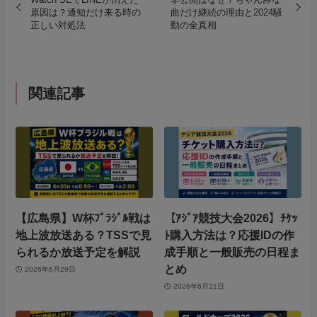
原因は？通知だけ来る時の
曲だけ継続の理由と2024騒
正しい対処法
動の全真相
関連記事
【広島県】W杯ﾌﾞﾗｼﾞﾙ戦は
【ｱｼﾞｱ競技大会2026】ﾁｹｯ
地上波放送ある？TSSで見
ﾄ購入方法は？応援IDの作
られるか放送予定を解説
成手順と一般販売の日程ま
とめ
2026年6月29日
2026年6月21日