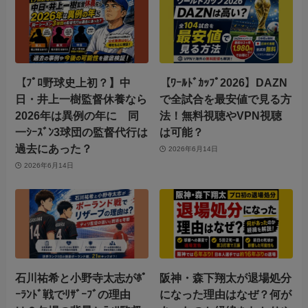
【ﾌﾟﾛ野球史上初？】中
【ﾜｰﾙﾄﾞｶｯﾌﾟ2026】DAZN
日・井上一樹監督休養なら
で全試合を最安値で見る方
2026年は異例の年に 同
法！無料視聴やVPN視聴
一ｼｰｽﾞﾝ3球団の監督代行は
は可能？
過去にあった？
2026年6月14日
2026年6月14日
石川祐希と小野寺太志がﾎﾟ
阪神・森下翔太が退場処分
ｰﾗﾝﾄﾞ戦でﾘｻﾞｰﾌﾞの理由
になった理由はなぜ？何が