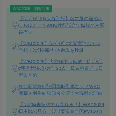
WBC2026：関連記事
【侍ｼﾞｬﾊﾟﾝ＆大谷翔平】名古屋の宿泊ホ
テルはどこ？WBC壮行試合でﾋﾙﾄﾝ名古屋
最有力！
【WBC2026】侍ｼﾞｬﾊﾟﾝ大阪宿泊ホテル
予想！ｼｪﾗﾄﾝ都ﾎﾃﾙ本命説を検証
【WBC2026】大谷翔平ら集結！侍ｼﾞｬﾊﾟ
ﾝ明月館決起ﾒﾝﾊﾞｰ30人一覧＆東京ﾄﾞｰﾑ日
程まとめ
東北新幹線3月6日臨時列車なぜ？WBC
開幕＋羽生結弦仙台公演で大混雑の理由
【Netflix未契約でも見れる？】WBC2026
日本戦の見方｜ﾗｼﾞｵ実況＆全国PV150カ