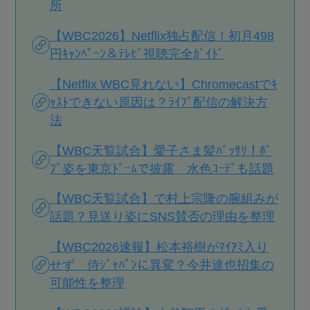
所
【WBC2026】Netflix独占配信！初月498
円ｷｬﾝﾍﾟｰﾝ＆ﾃﾚﾋﾞ視聴完全ｶﾞｲﾄﾞ
【Netflix WBC見れない】Chromecastでｷ
ｬｽﾄできない原因は？ﾗｲﾌﾞ配信の解決方
法
【WBC天覧試合】愛子さま髪ﾊﾞｯｻﾘ！ﾎﾞ
ﾌﾞ姿を東京ﾄﾞｰﾑで披露 水色ｺｰﾃﾞも話題
【WBC天覧試合】で村上宗隆の腕組みが
話題？見送り姿にSNS賛否の理由を整理
【WBC2026速報】松本裕樹がﾏｲｱﾐ入り
せず 侍ｼﾞｬﾊﾟﾝに異変？今井達也招集の
可能性を整理