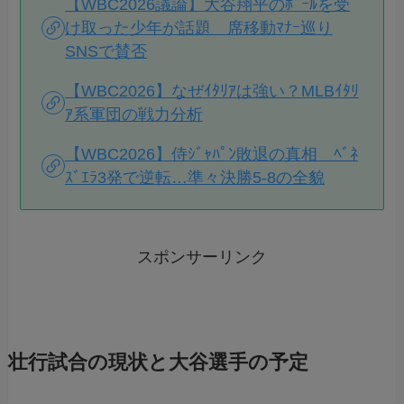
【WBC2026議論】大谷翔平のﾎﾞｰﾙを受
け取った少年が話題 席移動ﾏﾅｰ巡り
SNSで賛否
【WBC2026】なぜｲﾀﾘｱは強い？MLBｲﾀﾘ
ｱ系軍団の戦力分析
【WBC2026】侍ｼﾞｬﾊﾟﾝ敗退の真相 ﾍﾞﾈ
ｽﾞｴﾗ3発で逆転…準々決勝5-8の全貌
スポンサーリンク
壮行試合の現状と大谷選手の予定