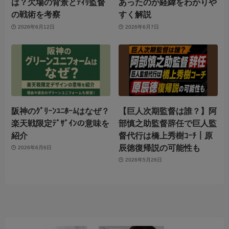
は？欠場の背景とﾃｨﾘ監督
あったのか経緯をわかりや
の戦術を考察
すく解説
2026年6月12日
2026年6月7日
阪神のｸﾞﾘｰﾝﾕﾆﾎｰﾑはなぜ？
【巨人次期監督は誰？】阿
楽天戦限定ﾃﾞｻﾞｲﾝの意味を
部慎之助監督辞任で巨人監
紹介
督代行は橋上秀樹ｺｰﾁ｜原
辰徳復帰説の可能性も
2026年6月6日
2026年5月26日