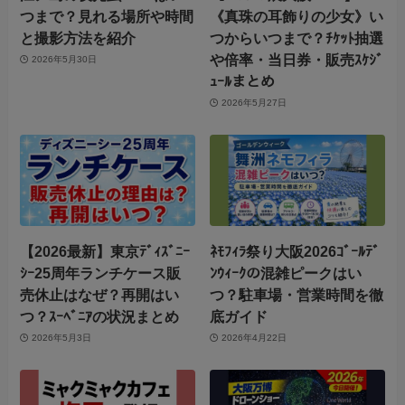
つまで？見れる場所や時間
《真珠の耳飾りの少女》い
と撮影方法を紹介
つからいつまで？ﾁｹｯﾄ抽選
や倍率・当日券・販売ｽｹｼﾞ
2026年5月30日
ｭｰﾙまとめ
2026年5月27日
【2026最新】東京ﾃﾞｨｽﾞﾆｰ
ﾈﾓﾌｨﾗ祭り大阪2026ｺﾞｰﾙﾃﾞ
ｼｰ25周年ランチケース販
ﾝｳｨｰｸの混雑ピークはい
売休止はなぜ？再開はい
つ？駐車場・営業時間を徹
つ？ｽｰﾍﾞﾆｱの状況まとめ
底ガイド
2026年5月3日
2026年4月22日