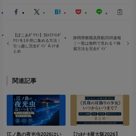
【ぽこあﾎﾟｹﾓﾝ】別ｴﾘｱのﾎﾟ
静岡県教職員異動2026速報
ｹﾓﾝを1か所に集める方法｜
｜一覧は無料で見れる？検
引っ越し完全ｶﾞｲﾄﾞ＆ｺﾂま
索方法を完全ｶﾞｲﾄﾞ
とめ
関連記事
江ノ島の夜光虫2026はい
【ﾌｪﾙﾒｰﾙ展大阪2026】