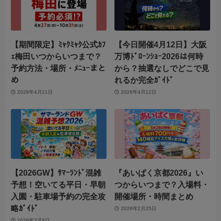
【期間限定】ﾐｬｸﾐｬｸ公式ｶﾌ
【今日開催4月12日】大阪
ｪ梅田いつからいつまで？
万博ﾄﾞﾛｰﾝｼｮｰ2026は何時
予約方法・場所・ﾒﾆｭｰまと
から？抽選なしでどこで見
め
れるか完全ｶﾞｲﾄﾞ
2026年4月21日
2026年4月12日
【2026GW】ｻﾏｰﾗﾝﾄﾞ混雑
『あいぱく京都2026』い
予想！空いてる平日・早朝
つからいつまで？入場料・
入園・駐車場予約の完全攻
開催場所・時間まとめ
略ｶﾞｲﾄﾞ
2026年2月25日
2026年3月8日