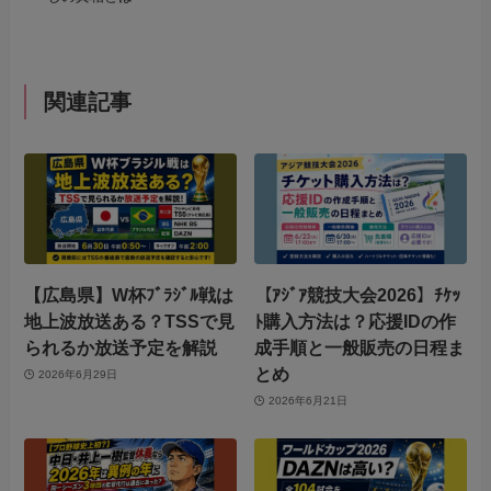
関連記事
【広島県】W杯ﾌﾞﾗｼﾞﾙ戦は
【ｱｼﾞｱ競技大会2026】ﾁｹｯ
地上波放送ある？TSSで見
ﾄ購入方法は？応援IDの作
られるか放送予定を解説
成手順と一般販売の日程ま
とめ
2026年6月29日
2026年6月21日