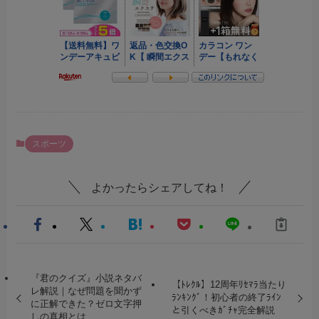
スポーツ
よかったらシェアしてね！
『君のクイズ』小説ネタバ
【ﾄﾚｸﾙ】12周年ﾘｾﾏﾗ当たり
レ解説｜なぜ問題を聞かず
ﾗﾝｷﾝｸﾞ！初心者の終了ﾗｲﾝ
に正解できた？ゼロ文字押
と引くべきｶﾞﾁｬ完全解説
しの真相とは