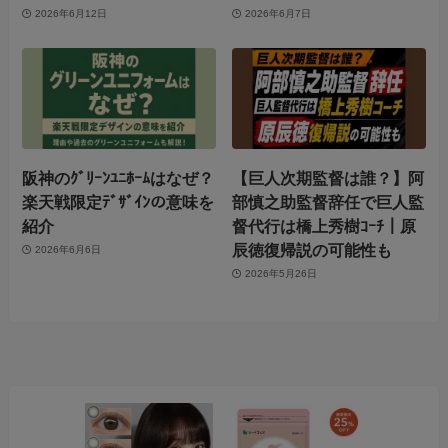
2026年6月12日
2026年6月7日
阪神のｸﾞﾘｰﾝﾕﾆﾎｰﾑはなぜ？
【巨人次期監督は誰？】阿
楽天戦限定ﾃﾞｻﾞｲﾝの意味を
部慎之助監督辞任で巨人監
紹介
督代行は橋上秀樹ｺｰﾁ｜原
辰徳復帰説の可能性も
2026年6月6日
2026年5月26日