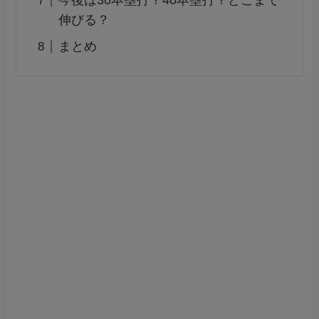
今後は30本塁打？40本塁打？どこまで
伸びる？
まとめ