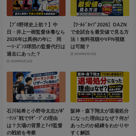
【ﾌﾟﾛ野球史上初？】中
【ﾜｰﾙﾄﾞｶｯﾌﾟ2026】DAZN
日・井上一樹監督休養なら
で全試合を最安値で見る方
2026年は異例の年に 同
法！無料視聴やVPN視聴
一ｼｰｽﾞﾝ3球団の監督代行は
は可能？
過去にあった？
2026年6月14日
2026年6月14日
石川祐希と小野寺太志がﾎﾟ
阪神・森下翔太が退場処分
ｰﾗﾝﾄﾞ戦でﾘｻﾞｰﾌﾞの理由
になった理由はなぜ？何が
は？欠場の背景とﾃｨﾘ監督
あったのか経緯をわかりや
の戦術を考察
すく解説