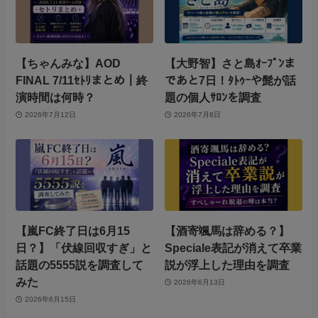
【ちゃんみな】AOD
【大野智】さと島ｵｰﾌﾟﾝま
FINAL 7/11ｾﾄﾘまとめ｜終
であと7日！ﾀﾄｩｰや髭が話
演時間は何時？
題の個人ｻﾛﾝを調査
2026年7月12日
2026年7月8日
【嵐FC終了日は6月15
【酒寄颯馬は辞める？】
日？】「伏線回収すぎ」と
Speciale表記が消えて卒業
話題の5555説を調査して
説が浮上した理由を調査
みた
2026年6月13日
2026年6月15日