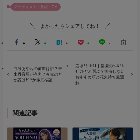
アーティスト・番組・CM
よかったらシェアしてね！
崩壊ｽﾀｰﾚｲﾙ｜楽園のｳｪﾙｶﾑ
白砂あやねの前世は誰？未
ｷﾞﾌﾄどれ選ぶ？後悔しない
来丹音羽が有力？春先のど
おすすめ順と花火持ち最適
か説はﾃﾞﾏか徹底検証
解
関連記事