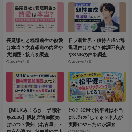
長尾謙杜と稲垣莉生の熱愛
日プ新世界・釼持吉成の辞
は本当？文春報道の内容や
退理由はなぜ？体調不良説
共演歴・接点を調査
やSNSの声を調査
2026年6月7日
2026年6月6日
【M!LKみ！るきーず感謝
ﾀｳﾝﾜｰｸCMで松平健は本当
祭2026】機材席追加販売
にﾘﾌﾃｨﾝｸﾞしてる？本人が
はいつ？愛知（名古屋）・
実際にやったのか調査！
東京公演のﾛｰﾁｹ先着や本人
2026年6月3日