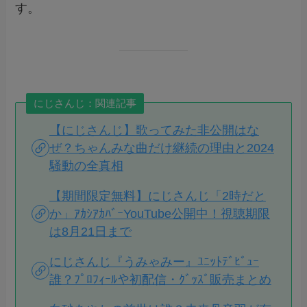
す。
にじさんじ：関連記事
【にじさんじ】歌ってみた非公開はな
ぜ？ちゃんみな曲だけ継続の理由と2024
騒動の全真相
【期間限定無料】にじさんじ「2時だと
か」ｱｶｼｱｶﾊﾞｰYouTube公開中！視聴期限
は8月21日まで
にじさんじ『うみゃみー』ﾕﾆｯﾄﾃﾞﾋﾞｭｰ
誰？ﾌﾟﾛﾌｨｰﾙや初配信・ｸﾞｯｽﾞ販売まとめ