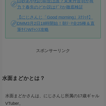
白砂あやねの前世は誰？未来丹音羽が有
力？春先のどか説はﾃﾞﾏか徹底検証
【にじさんじ「Good morning」ｽｸﾗｯﾁ】
DMM3月2日18時開始！朝ﾃｰﾏ全25種＆直
筆ｻｲﾝWﾁｬﾝｽ攻略
スポンサーリンク
水面まどかとは？
水面まどかさんは、にじさんじ所属の17歳ギャル
VTuber。