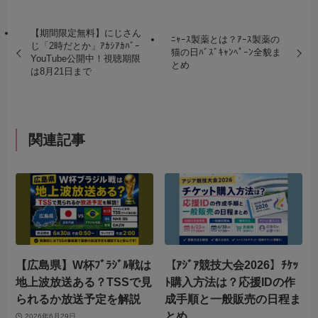
【期間限定無料】にじさん
ﾆｬｰｽ製薬とは？ｱｰｽ製薬の
じ「2時だとか」ｱｶｼｱｶﾊﾞｰ
猫の日ﾊﾞｽﾞｷｬﾝﾍﾟｰﾝ全貌ま
YouTube公開中！視聴期限
とめ
は8月21日まで
関連記事
【広島県】W杯ﾌﾞﾗｼﾞﾙ戦は
【ｱｼﾞｱ競技大会2026】ﾁｹｯ
地上波放送ある？TSSで見
ﾄ購入方法は？応援IDの作
られるか放送予定を解説
成手順と一般販売の日程ま
とめ
2026年6月29日