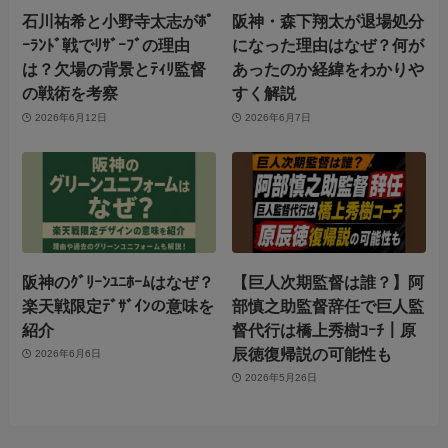
石川祐希と小野寺太志がﾎﾟ
阪神・森下翔太が退場処分
ｰﾗﾝﾄﾞ戦でﾘｻﾞｰﾌﾞの理由
になった理由はなぜ？何が
は？欠場の背景とﾃｨﾘ監督
あったのか経緯をわかりや
の戦術を考察
すく解説
2026年6月12日
2026年6月7日
阪神のｸﾞﾘｰﾝﾕﾆﾎｰﾑはなぜ？
【巨人次期監督は誰？】阿
楽天戦限定ﾃﾞｻﾞｲﾝの意味を
部慎之助監督辞任で巨人監
紹介
督代行は橋上秀樹ｺｰﾁ｜原
辰徳復帰説の可能性も
2026年6月6日
2026年5月26日