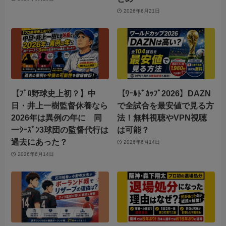
2026年6月21日
【ﾌﾟﾛ野球史上初？】中
【ﾜｰﾙﾄﾞｶｯﾌﾟ2026】DAZN
日・井上一樹監督休養なら
で全試合を最安値で見る方
2026年は異例の年に 同
法！無料視聴やVPN視聴
一ｼｰｽﾞﾝ3球団の監督代行は
は可能？
過去にあった？
2026年6月14日
2026年6月14日