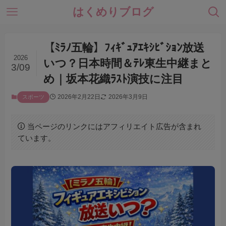
はくめりブログ
【ﾐﾗﾉ五輪】ﾌｨｷﾞｭｱｴｷｼﾋﾞｼｮﾝ放送
2026
いつ？日本時間＆ﾃﾚ東生中継まと
3/09
め｜坂本花織ﾗｽﾄ演技に注目
2026年2月22日
2026年3月9日
スポーツ
当ページのリンクにはアフィリエイト広告が含まれ
ています。