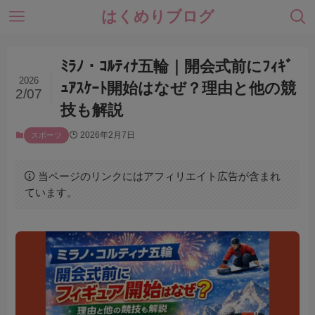
はくめりブログ
ﾐﾗﾉ・ｺﾙﾃｨﾅ五輪｜開会式前にﾌｨｷﾞ
2026
ｭｱｽｹｰﾄ開始はなぜ？理由と他の競
2/07
技も解説
2026年2月7日
スポーツ
当ページのリンクにはアフィリエイト広告が含まれ
ています。