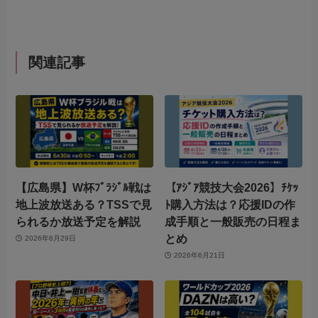
関連記事
【広島県】W杯ﾌﾞﾗｼﾞﾙ戦は
【ｱｼﾞｱ競技大会2026】ﾁｹｯ
地上波放送ある？TSSで見
ﾄ購入方法は？応援IDの作
られるか放送予定を解説
成手順と一般販売の日程ま
とめ
2026年6月29日
2026年6月21日