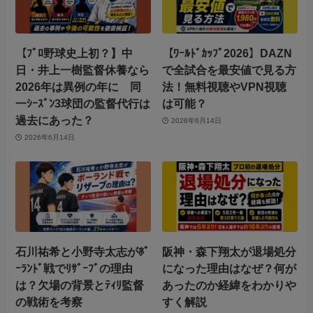
【ﾌﾟﾛ野球史上初？】中
【ﾜｰﾙﾄﾞｶｯﾌﾟ2026】DAZN
日・井上一樹監督休養なら
で全試合を最安値で見る方
2026年は異例の年に 同
法！無料視聴やVPN視聴
一ｼｰｽﾞﾝ3球団の監督代行は
は可能？
過去にあった？
2026年6月14日
2026年6月14日
石川祐希と小野寺太志がﾎﾟ
阪神・森下翔太が退場処分
ｰﾗﾝﾄﾞ戦でﾘｻﾞｰﾌﾞの理由
になった理由はなぜ？何が
は？欠場の背景とﾃｨﾘ監督
あったのか経緯をわかりや
の戦術を考察
すく解説