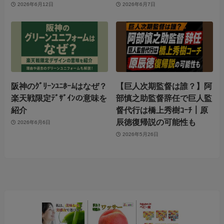
2026年6月12日
2026年6月7日
阪神のｸﾞﾘｰﾝﾕﾆﾎｰﾑはなぜ？
【巨人次期監督は誰？】阿
楽天戦限定ﾃﾞｻﾞｲﾝの意味を
部慎之助監督辞任で巨人監
紹介
督代行は橋上秀樹ｺｰﾁ｜原
辰徳復帰説の可能性も
2026年6月6日
2026年5月26日