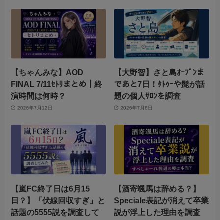
【ちゃんみな】AOD
【大野智】さと島ｵｰﾌﾟﾝま
FINAL 7/11ｾﾄﾘまとめ｜終
であと7日！ﾀﾄｩｰや髭が話
演時間は何時？
題の個人ｻﾛﾝを調査
2026年7月12日
2026年7月8日
【嵐FC終了日は6月15
【酒寄颯馬は辞める？】
日？】「伏線回収すぎ」と
Speciale表記が消えて卒業
話題の5555説を調査して
説が浮上した理由を調査