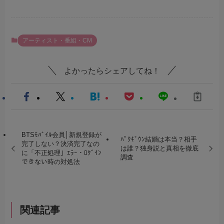
アーティスト・番組・CM
よかったらシェアしてね！
BTSﾓﾊﾞｲﾙ会員│新規登録が
ﾊﾟｸｷﾞｳﾝ結婚は本当？相手
完了しない？決済完了なの
は誰？独身説と真相を徹底
に「不正処理」ｴﾗｰ・ﾛｸﾞｲﾝ
調査
できない時の対処法
関連記事