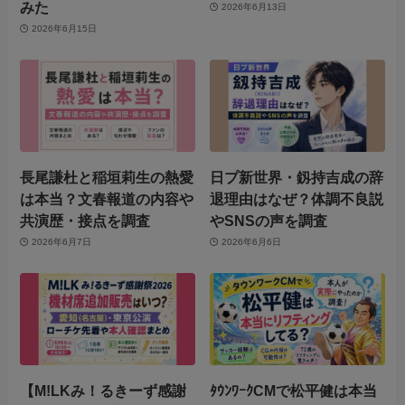
みた
2026年6月13日
2026年6月15日
長尾謙杜と稲垣莉生の熱愛
日プ新世界・釼持吉成の辞
は本当？文春報道の内容や
退理由はなぜ？体調不良説
共演歴・接点を調査
やSNSの声を調査
2026年6月7日
2026年6月6日
【M!LKみ！るきーず感謝
ﾀｳﾝﾜｰｸCMで松平健は本当