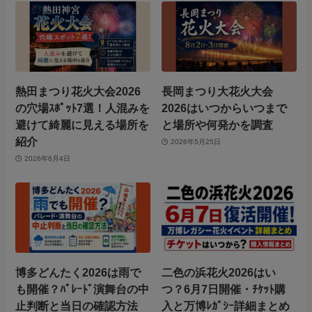
熱田まつり花火大会2026
長岡まつり大花火大会
の穴場ｽﾎﾟｯﾄ7選！人混みを
2026はいつからいつまで
避けて綺麗に見える場所を
と場所や何発かを調査
紹介
2026年5月25日
2026年6月4日
博多どんたく2026は雨で
二色の浜花火2026はい
も開催？ﾊﾟﾚｰﾄﾞ演舞台の中
つ？6月7日開催・ﾁｹｯﾄ購
止判断と当日の確認方法
入と万博ﾚｶﾞｼｰ詳細まとめ