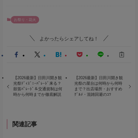
お祭り・花火
よかったらシェアしてね！
【2026最新】日田川開き観
【2026最新】日田川開き観
光祭ﾃﾞｨｽﾞﾆｰﾊﾟﾚｰﾄﾞ来る？
光祭の屋台は何時から何時
鼓笛ﾊﾟﾚｰﾄﾞ＆交通規制は何
まで？出店場所・おすすめ
時から何時までか徹底解説
ｸﾞﾙﾒ・混雑回避のｺﾂ
関連記事