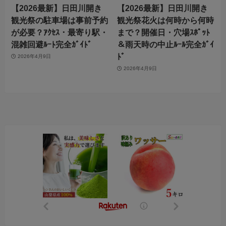
【2026最新】日田川開き
【2026最新】日田川開き
観光祭の駐車場は事前予約
観光祭花火は何時から何時
が必要？ｱｸｾｽ・最寄り駅・
まで？開催日・穴場ｽﾎﾟｯﾄ
混雑回避ﾙｰﾄ完全ｶﾞｲﾄﾞ
＆雨天時の中止ﾙｰﾙ完全ｶﾞｲ
ﾄﾞ
2026年4月9日
2026年4月9日