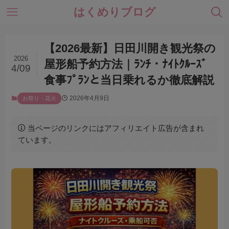
はくめりブログ
【2026最新】日田川開き観光祭の
2026
屋形船予約方法｜ﾗﾝﾁ・ﾅｲﾄｸﾙｰｽﾞ
4/09
食事ﾌﾟﾗﾝと当日乗れるか徹底解説
2026年4月9日
お祭り・花火
当ページのリンクにはアフィリエイト広告が含まれ
ています。