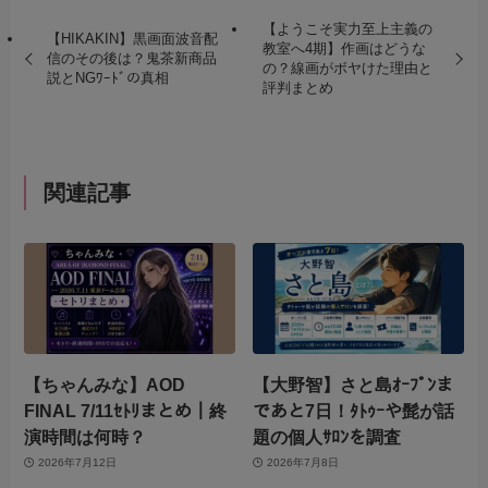
【ようこそ実力至上主義の
【HIKAKIN】黒画面波音配
教室へ4期】作画はどうな
信のその後は？鬼茶新商品
の？線画がボヤけた理由と
説とNGﾜｰﾄﾞの真相
評判まとめ
関連記事
【ちゃんみな】AOD
【大野智】さと島ｵｰﾌﾟﾝま
FINAL 7/11ｾﾄﾘまとめ｜終
であと7日！ﾀﾄｩｰや髭が話
演時間は何時？
題の個人ｻﾛﾝを調査
2026年7月12日
2026年7月8日