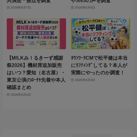
共演歴・接点を調査
やSNSの声を調査
2026年6月7日
2026年6月6日
【M!LKみ！るきーず感謝
ﾀｳﾝﾜｰｸCMで松平健は本当
祭2026】機材席追加販売
にﾘﾌﾃｨﾝｸﾞしてる？本人が
はいつ？愛知（名古屋）・
実際にやったのか調査！
東京公演のﾛｰﾁｹ先着や本人
2026年6月3日
確認まとめ
2026年6月4日