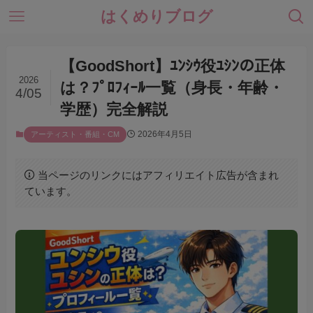
はくめりブログ
【GoodShort】ﾕﾝｼｳ役ﾕｼﾝの正体
2026
は？ﾌﾟﾛﾌｨｰﾙ一覧（身長・年齢・
4/05
学歴）完全解説
2026年4月5日
アーティスト・番組・CM
当ページのリンクにはアフィリエイト広告が含まれ
ています。