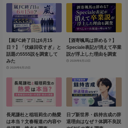
【嵐FC終了日は6月15
【酒寄颯馬は辞める？】
日？】「伏線回収すぎ」と
Speciale表記が消えて卒業
話題の5555説を調査して
説が浮上した理由を調査
みた
2026年6月13日
2026年6月15日
長尾謙杜と稲垣莉生の熱愛
日プ新世界・釼持吉成の辞
は本当？文春報道の内容や
退理由はなぜ？体調不良説