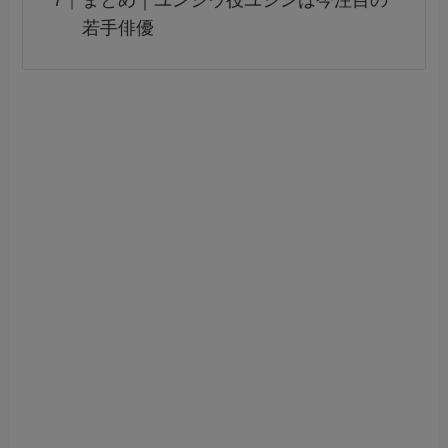
まとめ｜ユンシウ役ユシンは今注目の
若手俳優