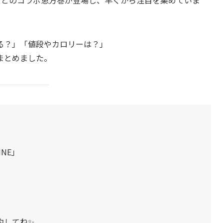
る？」「値段やカロリーは？」
まとめました。
NE」
約してね✨