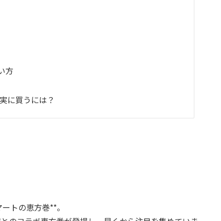
い方
確実に買うには？
ートの恵方巻**。
**とのコラボ恵方巻が登場し、早くから注目を集めていま