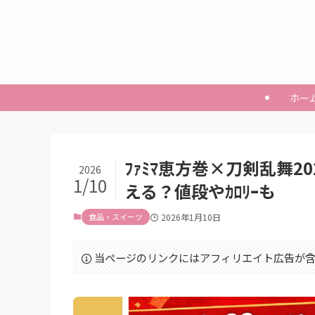
ホー
ﾌｧﾐﾏ恵方巻×刀剣乱舞
2026
1/10
える？値段やｶﾛﾘｰも
食品・スイーツ
2026年1月10日
当ページのリンクにはアフィリエイト広告が含