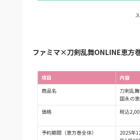
ス
ファミマ×刀剣乱舞ONLINE恵方巻
項目
内容
商品名
刀剣乱舞
国永の恵
価格
税込2,0
予約期間（恵方巻全体）
2025年1