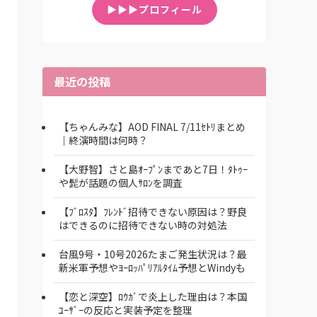
▶▶▶プロフィール
最近の投稿
【ちゃんみな】AOD FINAL 7/11ｾﾄﾘまとめ
｜終演時間は何時？
【大野智】さと島ｵｰﾌﾟﾝまであと7日！ﾀﾄｩｰ
や髭が話題の個人ｻﾛﾝを調査
【ﾌﾞﾛｽﾀ】ﾌﾚﾝﾄﾞ招待できない原因は？野良
はできるのに招待できない時の対処法
台風9号・10号2026たまご発生状況は？最
新米軍予想やﾖｰﾛｯﾊﾟﾘｱﾙﾀｲﾑ予想とWindyも
【恋と深空】ﾛｳｶﾞで炎上した理由は？本国
ﾕｰｻﾞｰの反応と実装予定を整理