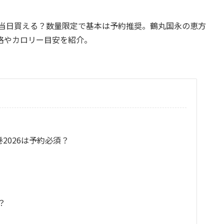
で当日買える？数量限定で基本は予約推奨。鶴丸国永の恵方
格やカロリー目安を紹介。
巻2026は予約必須？
？