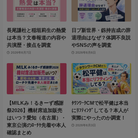
長尾謙杜と稲垣莉生の熱愛
日プ新世界・釼持吉成の辞
は本当？文春報道の内容や
退理由はなぜ？体調不良説
共演歴・接点を調査
やSNSの声を調査
2026年6月7日
2026年6月6日
【M!LKみ！るきーず感謝
ﾀｳﾝﾜｰｸCMで松平健は本当
祭2026】機材席追加販売
にﾘﾌﾃｨﾝｸﾞしてる？本人が
はいつ？愛知（名古屋）・
実際にやったのか調査！
東京公演のﾛｰﾁｹ先着や本人
2026年6月3日
確認まとめ