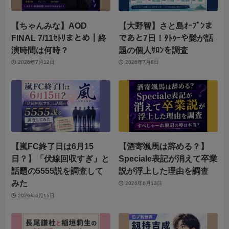
【ちゃんみな】AOD
【大野智】さと島ｵｰﾌﾟﾝま
FINAL 7/11ｾﾄﾘまとめ｜終
であと7日！ﾀﾄｩｰや髭が話
演時間は何時？
題の個人ｻﾛﾝを調査
2026年7月12日
2026年7月8日
【嵐FC終了日は6月15
【酒寄颯馬は辞める？】
日？】「伏線回収すぎ」と
Speciale表記が消えて卒業
話題の5555説を調査して
説が浮上した理由を調査
みた
2026年6月13日
2026年6月15日