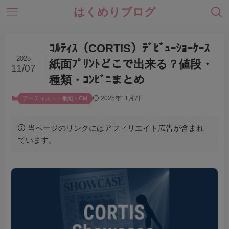
はくめりブログ
ｺﾙﾃｨｽ（CORTIS）ﾃﾞﾋﾞｭｰｼｮｰｹｰｽ
2025
紙面ﾌﾟﾘﾝﾄどこで出来る？値段・
11/07
種類・ｺﾝﾋﾞﾆまとめ
2025年11月7日
アーティスト・番組・CM
当ページのリンクにはアフィリエイト広告が含まれ
ています。