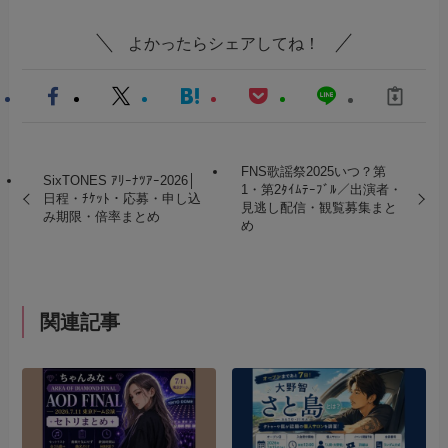
よかったらシェアしてね！
FNS歌謡祭2025いつ？第
SixTONES ｱﾘｰﾅﾂｱｰ2026│
1・第2ﾀｲﾑﾃｰﾌﾞﾙ／出演者・
日程・ﾁｹｯﾄ・応募・申し込
見逃し配信・観覧募集まと
み期限・倍率まとめ
め
関連記事