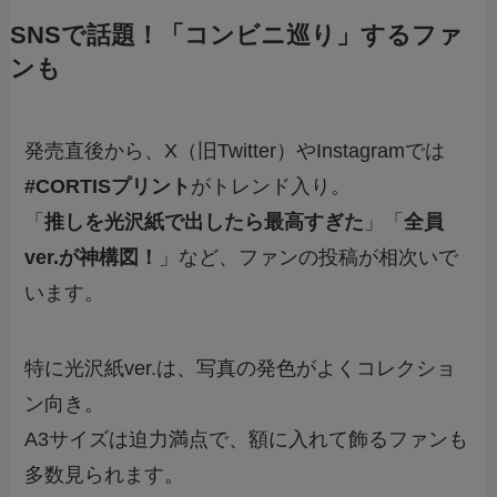
SNSで話題！「コンビニ巡り」するファ
ンも
発売直後から、X（旧Twitter）やInstagramでは
#CORTISプリント
がトレンド入り。
「
推しを光沢紙で出したら最高すぎた
」「
全員
ver.が神構図！
」など、ファンの投稿が相次いで
います。
特に光沢紙ver.は、写真の発色がよくコレクショ
ン向き。
A3サイズは迫力満点で、額に入れて飾るファンも
多数見られます。