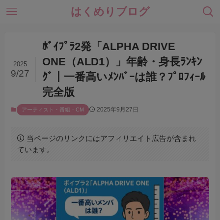
はくめりブログ
ﾎﾞｲﾌﾟﾗ2発「ALPHA DRIVE
ONE（ALD1）」年齢・身長ﾗﾝｷﾝ
2025
9/27
ｸﾞ｜一番高いﾒﾝﾊﾞｰは誰？ﾌﾟﾛﾌｨｰﾙ
完全版
2025年9月27日
アーティスト・番組・CM
当ページのリンクにはアフィリエイト広告が含まれ
ています。