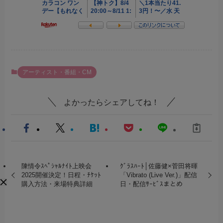
アーティスト・番組・CM
よかったらシェアしてね！
陳情令ｽﾍﾟｼｬﾙﾅｲﾄ上映会
ｸﾞﾗｽﾊｰﾄ│佐藤健×菅田将暉
2025開催決定！日程・ﾁｹｯﾄ
「Vibrato (Live Ver.)」配信
購入方法・来場特典詳細
日・配信ｻｰﾋﾞｽまとめ