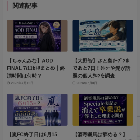
関連記事
【ちゃんみな】AOD
【大野智】さと島ｵｰﾌﾟﾝま
FINAL 7/11ｾﾄﾘまとめ｜終
であと7日！ﾀﾄｩｰや髭が話
演時間は何時？
題の個人ｻﾛﾝを調査
2026年7月12日
2026年7月8日
【嵐FC終了日は6月15
【酒寄颯馬は辞める？】